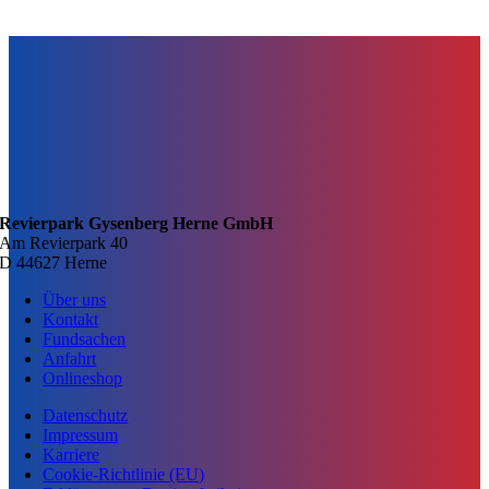
Revierpark Gysenberg Herne GmbH
Am Revierpark 40
D 44627 Herne
Über uns
Kontakt
Fundsachen
Anfahrt
Onlineshop
Datenschutz
Impressum
Karriere
Cookie-Richtlinie (EU)