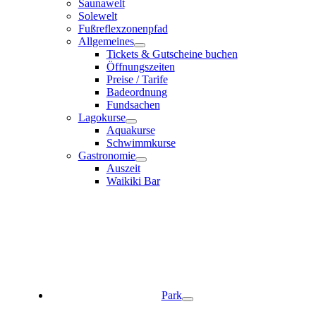
Saunawelt
Solewelt
Fußreflexzonenpfad
Allgemeines
Tickets & Gutscheine buchen
Öffnungszeiten
Preise / Tarife
Badeordnung
Fundsachen
Lagokurse
Aquakurse
Schwimmkurse
Gastronomie
Auszeit
Waikiki Bar
Park