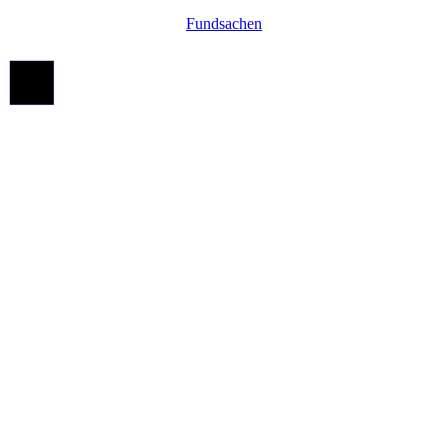
Fundsachen
Nach
oben