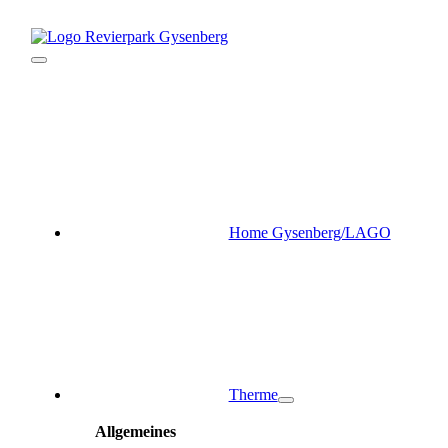
Zum
Inhalt
springen
Toggle
Navigation
Home Gysenberg/LAGO
Therme
Allgemeines