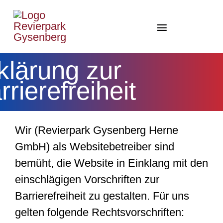
Zum
Inhalt
Toggle
springen
Navigation
Home Gysenberg/LAG
klärung zur
rrierefreiheit
Therme
Park
Wir (Revierpark Gysenberg Herne
Gesundheit
GmbH) als Websitebetreiber sind
Events
bemüht, die Website in Einklang mit den
einschlägigen Vorschriften zur
News
Barrierefreiheit zu gestalten. Für uns
gelten folgende Rechtsvorschriften:
Shop