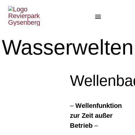
Zum
Inhalt
Toggle
springen
Navigation
Home Gysenberg/LAG
Wasserwelten
Therme
Park
Wellenba
Gesundheit
Events
–
Wellenfunktion
News
zur Zeit außer
Betrieb
–
Shop