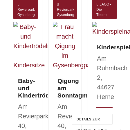
Karriere
LAGO -
Revierpark
Revierpark
Die
Gysenberg
Gysenberg
Therme
Kinderspie
Am
Ruhmbach
2,
Baby-
Qigong
44627
und
am
Kindertrödelmarkt
Sonntagmorgen
Herne
Am
Am
Revierpark
Revierpark
DETAILS ZUR
40,
40,
VERANSTALTUNG