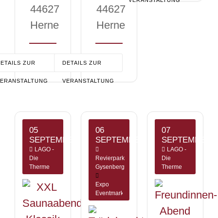
44627
44627
Herne
Herne
ETAILS ZUR
DETAILS ZUR
VERANSTALTUNG
VERANSTALTUNG
05
06
07
SEPTEMBER
SEPTEMBER
SEPTEMBER
LAGO -
LAGO -
Die
Revierpark
Die
Therme
Gysenberg
Therme
Expo
Eventmarketing