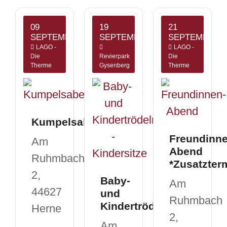
09
19
21
SEPTEMBER
SEPTEMBER
SEPTEMBER
LAGO -
LAGO -
Die
Revierpark
Die
Therme
Gysenberg
Therme
Kumpelsabend
Freundinne
Am
Abend
Ruhmbach
*Zusatzter
2,
Baby-
Am
44627
und
Ruhmbach
Kindertrödelmarkt
Herne
2,
Am