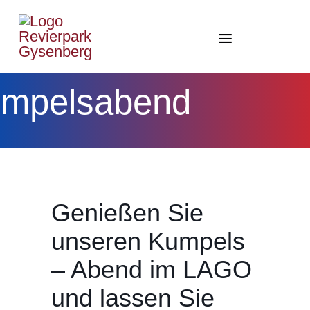
Zum
Inhalt
Toggle
springen
Navigation
Home Gysenberg/LAG
mpelsabend
Therme
Park
Gesundheit
Genießen Sie
Events
unseren Kumpels
News
– Abend im LAGO
und lassen Sie
Shop