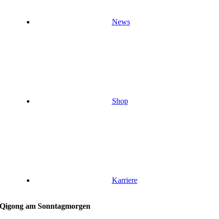
News
Shop
Karriere
Qigong am Sonntagmorgen