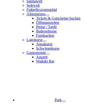
Saunawelt
Solewelt
Fußreflexzonenpfad
Allgemeines
Tickets & Gutscheine buchen
Öffnungszeiten
Preise / Tarife
Badeordnung
Fundsachen
Lagokurse
Aquakurse
Schwimmkurse
Gastronomie
Auszeit
Waikiki Bar
Park