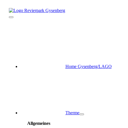
Zum
Inhalt
springen
Toggle
Navigation
Home Gysenberg/LAGO
Therme
Allgemeines