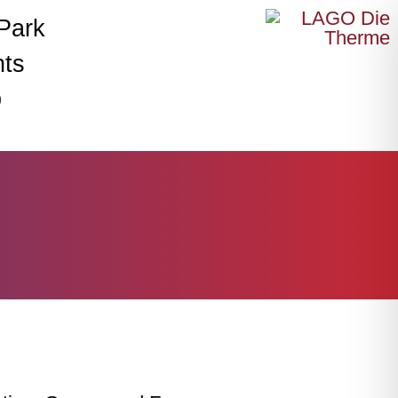
Park
nts
p