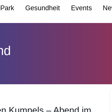
Park
Gesundheit
Events
Ne
nd
en Kumpels – Abend im