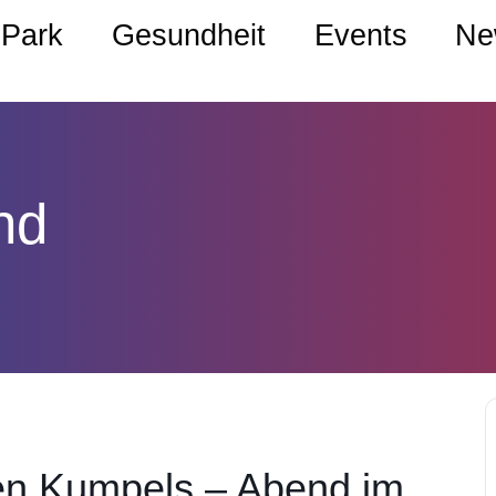
Park
Gesundheit
Events
Ne
nd
en Kumpels – Abend im