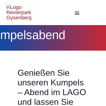
Zum
Inhalt
Toggle
springen
Navigation
Home Gysenberg/LAG
mpelsabend
Therme
Park
Gesundheit
Genießen Sie
Events
unseren Kumpels
News
– Abend im LAGO
und lassen Sie
Shop