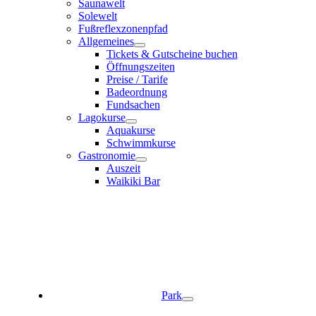
Saunawelt
Solewelt
Fußreflexzonenpfad
Allgemeines
Tickets & Gutscheine buchen
Öffnungszeiten
Preise / Tarife
Badeordnung
Fundsachen
Lagokurse
Aquakurse
Schwimmkurse
Gastronomie
Auszeit
Waikiki Bar
Park