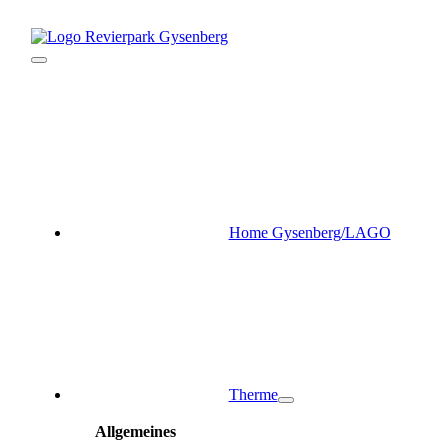
Zum
Inhalt
springen
Toggle
Navigation
Home Gysenberg/LAGO
Therme
Allgemeines