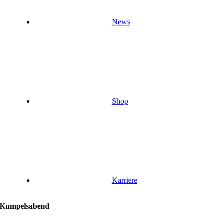
News
Shop
Karriere
Kumpelsabend