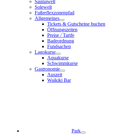
Saunawelt
Solewelt
Fußreflexzonenpfad
Allgemeines
Tickets & Gutscheine buchen
Öffnungszeiten
Preise / Tarife
Badeordnung
Fundsachen
Lagokurse
Aquakurse
Schwimmkurse
Gastronomie
Auszeit
Waikiki Bar
Park