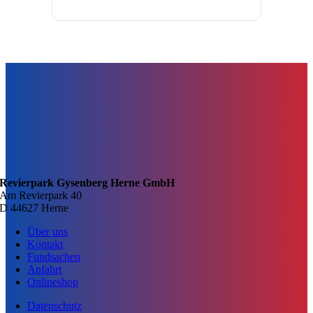
Revierpark Gysenberg Herne GmbH
Am Revierpark 40
D 44627 Herne
Über uns
Kontakt
Fundsachen
Anfahrt
Onlineshop
Datenschutz