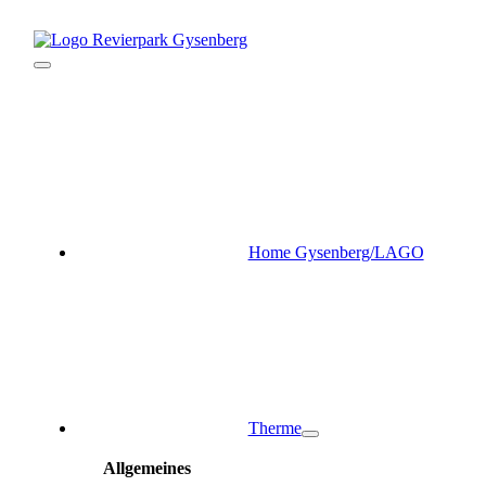
Zum
Inhalt
springen
Toggle
Navigation
Home Gysenberg/LAGO
Therme
Allgemeines